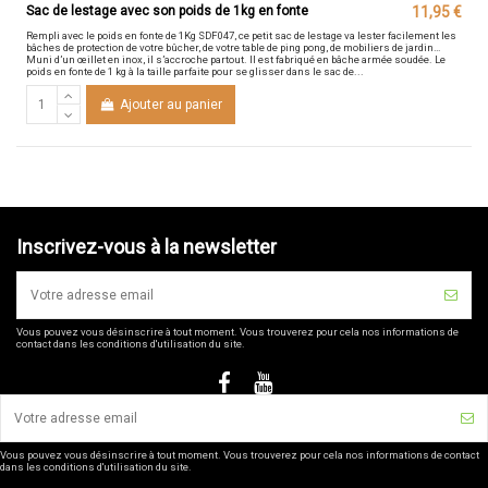
Sac de lestage avec son poids de 1kg en fonte
11,95 €
Rempli avec le poids en fonte de 1Kg SDF047, ce petit sac de lestage va lester facilement les
bâches de protection de votre bûcher, de votre table de ping pong, de mobiliers de jardin…
Muni d’un œillet en inox, il s’accroche partout. Il est fabriqué en bâche armée soudée. Le
poids en fonte de 1 kg à la taille parfaite pour se glisser dans le sac de...
Ajouter au panier
Inscrivez-vous à la newsletter
Vous pouvez vous désinscrire à tout moment. Vous trouverez pour cela nos informations de
contact dans les conditions d'utilisation du site.
Vous pouvez vous désinscrire à tout moment. Vous trouverez pour cela nos informations de contact
dans les conditions d'utilisation du site.