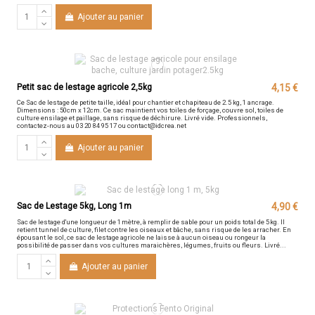
Ajouter au panier
Petit sac de lestage agricole 2,5kg
4,15 €
Ce Sac de lestage de petite taille, idéal pour chantier et chapiteau de 2.5 kg, 1 ancrage.
Dimensions : 50cm x 12cm. Ce sac maintient vos toiles de forçage, couvre sol, toiles de
culture ensilage et paillage, sans risque de déchirure. Livré vide. Professionnels,
contactez-nous au 03 20 84 95 17 ou contact@idcrea.net
Ajouter au panier
Sac de Lestage 5kg, Long 1m
4,90 €
Sac de lestage d'une longueur de 1 mètre, à remplir de sable pour un poids total de 5 kg. Il
retient tunnel de culture, filet contre les oiseaux et bâche, sans risque de les arracher. En
épousant le sol, ce sac de lestage agricole ne laisse à aucun oiseau ou rongeur la
possibilité de passer dans vos cultures maraichères, légumes, fruits ou fleurs. Livré...
Ajouter au panier