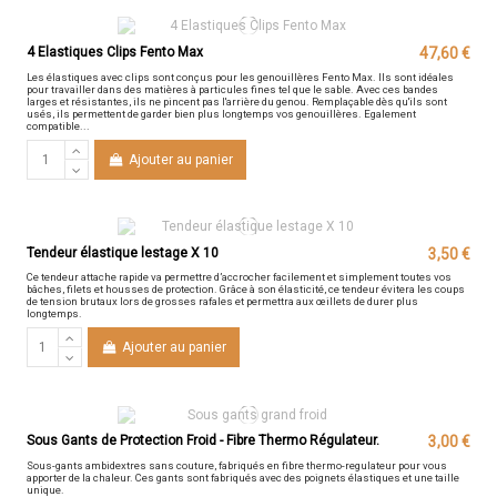
4 Elastiques Clips Fento Max
47,60 €
Les élastiques avec clips sont conçus pour les genouillères Fento Max. Ils sont idéales
pour travailler dans des matières à particules fines tel que le sable. Avec ces bandes
larges et résistantes, ils ne pincent pas l'arrière du genou. Remplaçable dès qu'ils sont
usés, ils permettent de garder bien plus longtemps vos genouillères. Egalement
compatible...
Ajouter au panier
Tendeur élastique lestage X 10
3,50 €
Ce tendeur attache rapide va permettre d’accrocher facilement et simplement toutes vos
bâches, filets et housses de protection. Grâce à son élasticité, ce tendeur évitera les coups
de tension brutaux lors de grosses rafales et permettra aux œillets de durer plus
longtemps.
Ajouter au panier
Sous Gants de Protection Froid - Fibre Thermo Régulateur.
3,00 €
Sous-gants ambidextres sans couture, fabriqués en fibre thermo-regulateur pour vous
apporter de la chaleur. Ces gants sont fabriqués avec des poignets élastiques et une taille
unique.