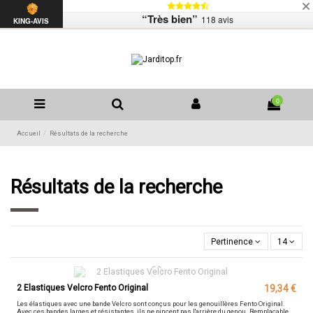
Livraison
Mentions légales
Contactez-nous
“Très bien”
118 avis
Liste de souhaits (
0
)
KING-AVIS
0
Accueil
Résultats de la recherche
Résultats de la recherche
Pertinence
14
2 Elastiques Velcro Fento Original
19,34 €
Les élastiques avec une bande Velcro sont conçus pour les genouillères Fento Original.
Avec ces bandes larges et résistantes, ils ne pincent pas l'arrière du genou. Remplaçable