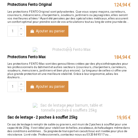
Protections Fento Original
124,94 €
Les protections FENTO Original sont polyvalentes. Que vous soyez maçons, carreleurs,
couvreurs, mécaniciens, charpentiers, soudeurs, jardiniers ou paysagistes, elles seront
vos meilleures alliées ! Ayant été pensées par des spécialistes médicaux, elles assurent
un confort optimal pour prendre soin de vos articulations tout au long de votre journée de...
Ajouter au panier
Protections Fento Max
184,94 €
Les protections FENTO Max sont des genouillères créées par des physiothérapeutes pour
les professionnels du bâtiment et autres secteurs (couvreurs, charpentiers, carreleurs,
soudeurs, menuisiers, jardiniers et bien plus encore). La longueur de celles-ci offre une
plus grande protection et une meilleure stabilité. Grâce à leur ergonomie, adieu les
douleurs...
Ajouter au panier
Sac de lestage - 2 poches à soufflet 25kg
19,95 €
Ce sac de lestage à remplir de sable ou graviers, est muni de 2 poches à soufflet pour une
capacité de 25 kg. Il est idéal pour stabiliser échelles, escabeaux, échafaudages même dans
des conditions extrêmes… Sa poignée de transport en caoutchouc est rivetée pour plus de
résistance. Livré vide. Professionnels, contactez-nous au 03 20 84 95 17 ou...