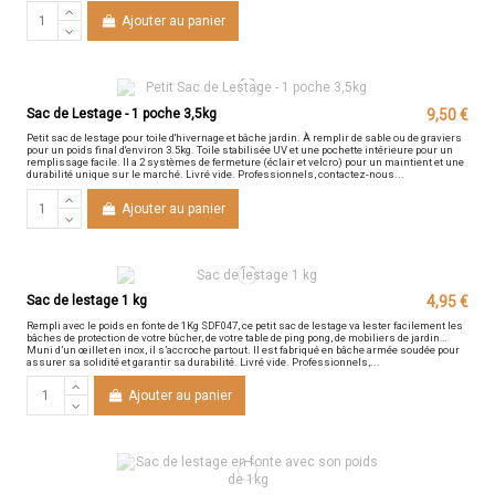
Ajouter au panier
Sac de Lestage - 1 poche 3,5kg
9,50 €
Petit sac de lestage pour toile d'hivernage et bâche jardin. À remplir de sable ou de graviers
pour un poids final d'environ 3.5kg. Toile stabilisée UV et une pochette intérieure pour un
remplissage facile. Il a 2 systèmes de fermeture (éclair et velcro) pour un maintient et une
durabilité unique sur le marché. Livré vide. Professionnels, contactez-nous...
Ajouter au panier
Sac de lestage 1 kg
4,95 €
Rempli avec le poids en fonte de 1Kg SDF047, ce petit sac de lestage va lester facilement les
bâches de protection de votre bûcher, de votre table de ping pong, de mobiliers de jardin…
Muni d’un œillet en inox, il s’accroche partout. Il est fabriqué en bâche armée soudée pour
assurer sa solidité et garantir sa durabilité. Livré vide. Professionnels,...
Ajouter au panier