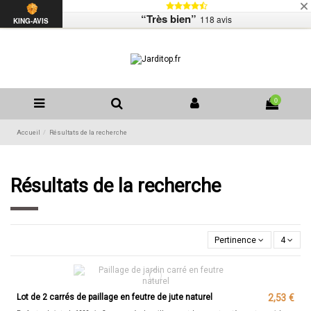
Livraison
Mentions légales
Contactez-nous
“Très bien”
118 avis
Liste de souhaits (
0
)
KING-AVIS
0
Accueil
Résultats de la recherche
Résultats de la recherche
Pertinence
4
Lot de 2 carrés de paillage en feutre de jute naturel
2,53 €