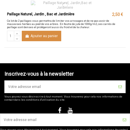
Paillage Naturel, Jardin , Bac et Jardinière
2,50 €
Ce lot de 2 paillages vous permettra de limiter vos arrosages et de ne pas avoir de
mauvaises herbes au pied de vos arbres. En feutre de jute de 1000g/m2, ces carrés de
paillage sont denses et protégeront aussi du froid et de la chaleur.
Ajouter au panier
Inscrivez-vous à la newsletter
Vous pouvez vous désinscrire à tout moment. Vous trouverez pour cela nos informations de
contact dans les conditions d'utilisation du site.
Vous pouvez vous désinscrire à tout moment. Vous trouverez pour cela nos informations de contact