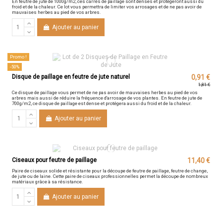
En feutre de jute de 1000g/m2, ces carrés de paillage sont denses et protégeront aussi du
froid et de la chaleur. Ce lot vous permettra de limiter vos arrosages et de ne pas avoir de
mauvaises herbes au pied de vos arbres.
Ajouter au panier
Promo !
-50%
Disque de paillage en feutre de jute naturel
0,91 €
1,81 €
Ce disque de paillage vous permet de ne pas avoir de mauvaises herbes au pied de vos
arbres mais aussi de réduire la fréquence d'arrosage de vos plantes. En feutre de jute de
700g/m2, ce disque de paillage est dense et protégera aussi du froid et de la chaleur.
Ajouter au panier
Ciseaux pour feutre de paillage
11,40 €
Paire de ciseaux solide et résistante pour la découpe de feutre de paillage, feutre de change,
de jute ou de laine. Cette paire de ciseaux professionnelles permet la découpe de nombreux
matériaux grâce à sa résistance.
Ajouter au panier