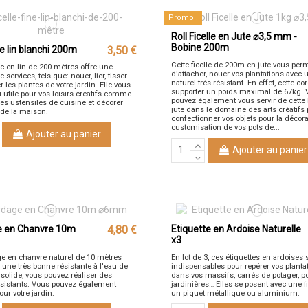
Promo !
Roll Ficelle en Jute ⌀3,5 mm -
Bobine 200m
de lin blanchi 200m
3,50 €
Cette ficelle de 200m en jute vous per
nc en lin de 200 mètres offre une
d'attacher, nouer vos plantations avec 
ervices, tels que: nouer, lier, tisser
naturel très résistant. En effet, cette co
r les plantes de votre jardin. Elle vous
supporter un poids maximal de 67kg. 
 utile pour vos loisirs créatifs comme
pouvez également vous servir de cette
des ustensiles de cuisine et décorer
jute dans le domaine des arts créatifs
r de la maison.
confectionner vos objets pour la décora
customisation de vos pots de...
Ajouter au panier
Ajouter au panier
e en Chanvre 10m
4,80 €
Etiquette en Ardoise Naturelle
x3
e en chanvre naturel de 10 mètres
En lot de 3, ces étiquettes en ardoises 
 une très bonne résistante à l'eau de
indispensables pour repérer vos planta
solide, vous pouvez réaliser des
dans vos massifs, carrés de potager, p
istants. Vous pouvez également
jardinières… Elles se posent avec une f
pour votre jardin.
un piquet métallique ou aluminium.