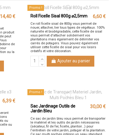
Promo !
14,40 €
Roll Ficelle Sisal 800g ⌀2,5mm
6,60 €
Ce roll ficelle sisal de 800g vous permet de
nouer, attacher, lier tous types de végétaux. 100%
met
naturelle et biodégradable, cette ficelle de sisal
un produit
vous permet d'attacher solidement vos
rde peut
plantations mais également de délimiter vos
Vous
carrés de potagers. Vous pouvez également
 bobine de
utiliser cette ficelle de sisal pour vos loisirs
 pour
créatifs et votre décoration.
tion ou la
Ajouter au panier
Promo !
6,39 €
Sac Jardinage Outils de
30,00 €
Jardin Bleu
seront
tions
Ce sac de jardin bleu vous permet de transporter
ots ou
le matériel et les outils de jardin nécessaires
icelle ou
(sécateur, fil de fer, ficelle, plantoir...) pour
l'entretien de votre jardin, potager et la plantation.
Ce sac multi poches intègre un seau standard