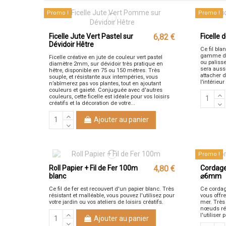
Promo !
Promo !
Ficelle Jute Vert Pastel sur
6,82 €
Ficelle 
Dévidoir Hêtre
Ce fil bla
gamme de s
Ficelle créative en jute de couleur vert pastel
ou palisse
diamètre 2mm, sur dévidoir très pratique en
sera aussi
hêtre, disponible en 75 ou 150 mètres. Très
attacher 
souple, et résistante aux intempéries, vous
l’intérieu
n’abîmerez pas vos plantes, tout en ajoutant
couleurs et gaieté. Conjuguée avec d'autres
couleurs, cette ficelle est idéale pour vos loisirs
créatifs et la décoration de votre...
Ajouter au panier
Promo !
Roll Papier + Fil de Fer 100m
4,80 €
Cordag
blanc
⌀6mm
Ce fil de fer est recouvert d'un papier blanc. Très
Ce cordag
résistant et malléable, vous pouvez l'utilisez pour
vous offre
votre jardin ou vos ateliers de loisirs créatifs.
mer. Très 
nœuds rés
l'utiliser 
Ajouter au panier