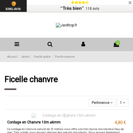
Livraison
Mentions légales
Contactez-nous
“Très bien”
118 avis
Liste de souhaits (
0
)
KING-AVIS
0
Accueil
Jardin
Ficelle jardin
Ficelle chanvre
Ficelle chanvre
Pertinence
1
Cordage en Chanvre 10m ⌀6mm
4,80 €
Ce cordage en chanvre naturel de 10 mètres vous offre une très bonne résistante à l'eau de
mer. Très solide, vous pouvez réaliser des nœuds résistants. Vous pouvez également