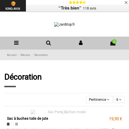
Livraison
Mentions légales
Contactez-nous
“Très bien”
118 avis
Liste de souhaits (
0
)
KING-AVIS
0
Accueil
Maison
Décoration
Décoration
Pertinence
6
Sac à buches toile de jute
19,90 €