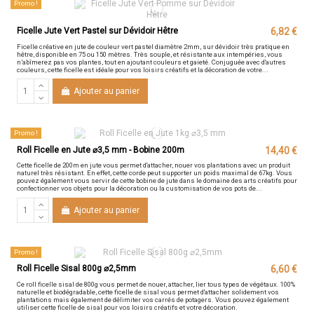
Promo !
Ficelle Jute Vert Pastel sur Dévidoir Hêtre
6,82 €
Ficelle créative en jute de couleur vert pastel diamètre 2mm, sur dévidoir très pratique en
hêtre, disponible en 75 ou 150 mètres. Très souple, et résistante aux intempéries, vous
n’abîmerez pas vos plantes, tout en ajoutant couleurs et gaieté. Conjuguée avec d'autres
couleurs, cette ficelle est idéale pour vos loisirs créatifs et la décoration de votre...
Ajouter au panier
Promo !
Roll Ficelle en Jute ⌀3,5 mm - Bobine 200m
14,40 €
Cette ficelle de 200m en jute vous permet d'attacher, nouer vos plantations avec un produit
naturel très résistant. En effet, cette corde peut supporter un poids maximal de 67kg. Vous
pouvez également vous servir de cette bobine de jute dans le domaine des arts créatifs pour
confectionner vos objets pour la décoration ou la customisation de vos pots de...
Ajouter au panier
Promo !
Roll Ficelle Sisal 800g ⌀2,5mm
6,60 €
Ce roll ficelle sisal de 800g vous permet de nouer, attacher, lier tous types de végétaux. 100%
naturelle et biodégradable, cette ficelle de sisal vous permet d'attacher solidement vos
plantations mais également de délimiter vos carrés de potagers. Vous pouvez également
utiliser cette ficelle de sisal pour vos loisirs créatifs et votre décoration.