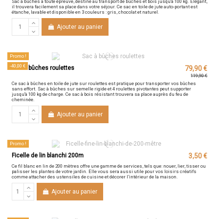
Sac à bûches à toute épreuve, destiné au transport de bûches et bois jusqu'à 100 kg. Élégant,
il trouvera facilement sa place dans votre séjour. Ce sac en toile de jute auto-portant est
étanche, lavable et disponible en 3 couleurs : gris, chocolat et naturel.
Ajouter au panier
Promo !
-40,00 €
Sac à bûches roulettes
79,90 €
119,90 €
Ce sac à bûches en toile de jute sur roulettes est pratique pour transporter vos bûches
sans effort. Sac à bûches sur semelle rigide et 4 roulettes pivotantes peut supporter
jusqu'à 100 kg de charge. Ce sac à bois résistant trouvera sa place auprès du feu de
cheminée.
Ajouter au panier
Promo !
Ficelle de lin blanchi 200m
3,50 €
Ce fil blanc en lin de 200 mètres offre une gamme de services, tels que: nouer, lier, tisser ou
palisser les plantes de votre jardin. Elle vous sera aussi utile pour vos loisirs créatifs
comme attacher des ustensiles de cuisine et décorer l’intérieur de la maison.
Ajouter au panier