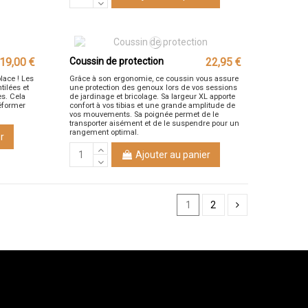
19,00 €
Coussin de protection
22,95 €
lace ! Les
Grâce à son ergonomie, ce coussin vous assure
tilées et
une protection des genoux lors de vos sessions
es. Cela
de jardinage et bricolage. Sa largeur XL apporte
éformer
confort à vos tibias et une grande amplitude de
vos mouvements. Sa poignée permet de le
transporter aisément et de le suspendre pour un
rangement optimal.
r
Ajouter au panier
1
2