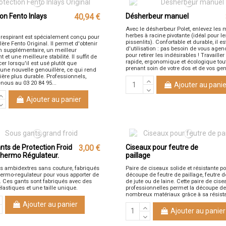
on Fento Inlays
40,94 €
Désherbeur manuel
Avec le désherbeur Polet, enlevez les
herbes à racine pivotante (idéal pour le
t respirant est spécialement conçu pour
pissenlits). Confortable et durable, il es
lère Fento Original. Il permet d'obtenir
d'utilisation : pas besoin de vous ageno
n supplémentaire, un meilleur
pour retirer les indésirables ! Travaille
 et une meilleure stabilité. Il suffit de
rapide, ergonomique et écologique tou
er lorsqu'il est usé plutôt que
prenant soin de votre dos et de vos ge
 une nouvelle genouillère, ce qui rend
ière plus durable. Professionnels,
nous au 03 20 84 95...
Ajouter au panie
Ajouter au panier
nts de Protection Froid
3,00 €
Ciseaux pour feutre de
 Thermo Régulateur.
paillage
s ambidextres sans couture, fabriqués
Paire de ciseaux solide et résistante po
thermo-regulateur pour vous apporter de
découpe de feutre de paillage, feutre 
r. Ces gants sont fabriqués avec des
de jute ou de laine. Cette paire de cis
lastiques et une taille unique.
professionnelles permet la découpe de
nombreux matériaux grâce à sa résist
Ajouter au panier
Ajouter au panier