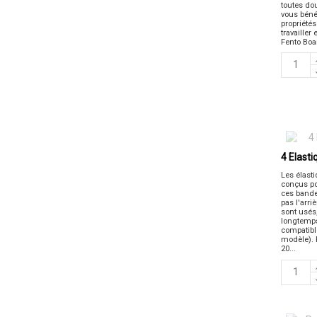
toutes do
vous béné
propriétés
travailler
Fento Boar
4 Elast
Les élast
conçus po
ces bandes
pas l'arr
sont usés,
longtemps
compatibl
modèle). 
20...