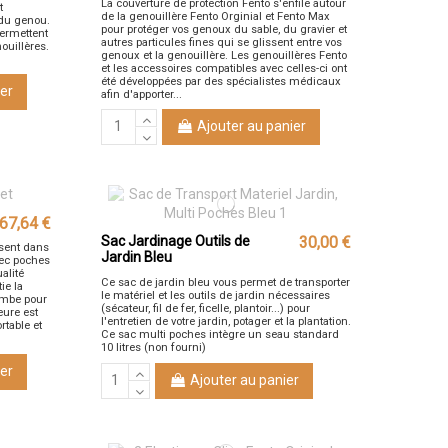
La couverture de protection Fento s'enfile autour
t
de la genouillère Fento Orginial et Fento Max
e du genou.
pour protéger vos genoux du sable, du gravier et
permettent
autres particules fines qui se glissent entre vos
ouillères.
genoux et la genouillère. Les genouillères Fento
et les accessoires compatibles avec celles-ci ont
été développées par des spécialistes médicaux
er
afin d'apporter...
Ajouter au panier
67,64 €
Sac Jardinage Outils de
30,00 €
ssent dans
Jardin Bleu
vec poches
alité
Ce sac de jardin bleu vous permet de transporter
ie la
le matériel et les outils de jardin nécessaires
jambe pour
(sécateur, fil de fer, ficelle, plantoir...) pour
eure est
l'entretien de votre jardin, potager et la plantation.
rtable et
Ce sac multi poches intègre un seau standard
10 litres (non fourni)
er
Ajouter au panier