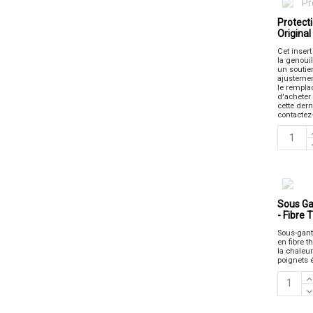
Protecti
Original
Cet inser
la genouil
un soutie
ajustement
le remplac
d'acheter
cette dern
contactez-
Sous Ga
- Fibre
Sous-gant
en fibre 
la chaleu
poignets é