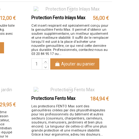
12,00 €
Protection Fento Inlays Max
56,00 €
ouble toile
Cet insert respirant est spécialement conçu pour
 kg.
la genouillère Fento Max. Il permet d'obtenir un
ois avec
soutien supplémentaire, un meilleur ajustement
et une meilleure stabilité. Il suffit de le remplacer
lorsqu'il est usé à la place d'acheter une
nouvelle genouillère, ce qui rend cette dernière
plus durable. Professionnels, contactez-nous au
03 20 84 95 17 ou...
Ajouter au panier
Protections Fento Max
184,94 €
29,95 €
Les protections FENTO Max sont des
genouillères créées par des physiothérapeutes
 même
pour les professionnels du bâtiment et autres
besoin
secteurs (couvreurs, charpentiers, carreleurs,
cateur,
soudeurs, menuisiers, jardiniers et bien plus
cace
encore). La longueur de celles-ci offre une plus
ntretien
grande protection et une meilleure stabilité.
ac équipé
Grâce à leur ergonomie, adieu les douleurs...
our le