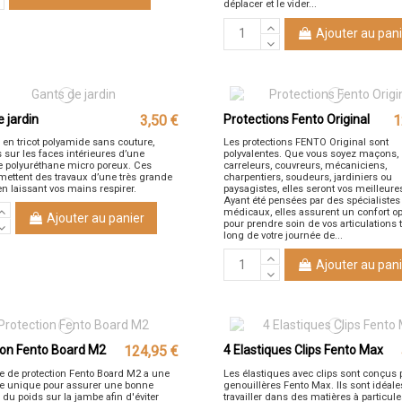
déplacer et le vider...
Ajouter au pani
 jardin
3,50 €
Protections Fento Original
1
 en tricot polyamide sans couture,
Les protections FENTO Original sont
 sur les faces intérieures d’une
polyvalentes. Que vous soyez maçons,
 polyuréthane micro poreux. Ces
carreleurs, couvreurs, mécaniciens,
mettent des travaux d’une très grande
charpentiers, soudeurs, jardiniers ou
en laissant vos mains respirer.
paysagistes, elles seront vos meilleures
Ayant été pensées par des spécialistes
médicaux, elles assurent un confort o
Ajouter au panier
pour prendre soin de vos articulations 
long de votre journée de...
Ajouter au pani
ion Fento Board M2
124,95 €
4 Elastiques Clips Fento Max
e de protection Fento Board M2 a une
Les élastiques avec clips sont conçus 
e unique pour assurer une bonne
genouillères Fento Max. Ils sont idéale
n du poids sur la jambe afin d'éviter
travailler dans des matières à particules