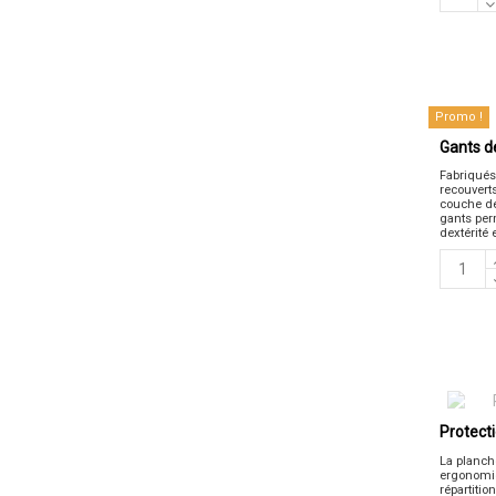
Promo !
Gants de
Fabriqués
recouverts
couche de
gants per
dextérité 
Protect
La planch
ergonomi
répartitio