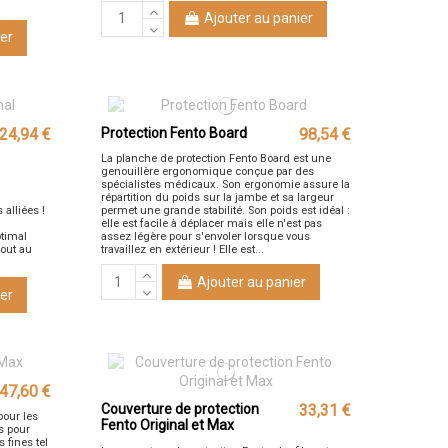
Ajouter au panier
er
24,94 €
Protection Fento Board
98,54 €
La planche de protection Fento Board est une
genouillère ergonomique conçue par des
spécialistes médicaux. Son ergonomie assure la
répartition du poids sur la jambe et sa largeur
 alliées !
permet une grande stabilité. Son poids est idéal :
elle est facile à déplacer mais elle n'est pas
ptimal
assez légère pour s'envoler lorsque vous
tout au
travaillez en extérieur ! Elle est...
Ajouter au panier
er
47,60 €
Couverture de protection
33,31 €
pour les
Fento Original et Max
s pour
 fines tel