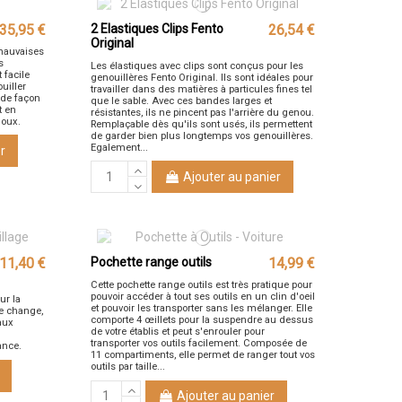
35,95 €
2 Elastiques Clips Fento
26,54 €
Original
 mauvaises
s
Les élastiques avec clips sont conçus pour les
t facile
genouillères Fento Original. Ils sont idéales pour
uiller
travailler dans des matières à particules fines tel
r de façon
que le sable. Avec ces bandes larges et
t en
résistantes, ils ne pincent pas l'arrière du genou.
noux.
Remplaçable dès qu'ils sont usés, ils permettent
de garder bien plus longtemps vos genouillères.
Egalement...
r
Ajouter au panier
11,40 €
Pochette range outils
14,99 €
Cette pochette range outils est très pratique pour
pouvoir accéder à tout ses outils en un clin d'oeil
ur la
et pouvoir les transporter sans les mélanger. Elle
de change,
comporte 4 œillets pour la suspendre au dessus
eaux
de votre établis et peut s'enrouler pour
transporter vos outils facilement. Composée de
ance.
11 compartiments, elle permet de ranger tout vos
outils par taille...
Ajouter au panier