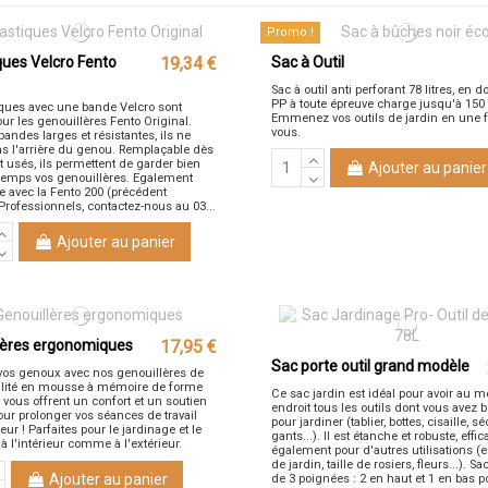
Promo !
ques Velcro Fento
19,34 €
Sac à Outil
Sac à outil anti perforant 78 litres, en d
PP à toute épreuve charge jusqu'à 150
iques avec une bande Velcro sont
Emmenez vos outils de jardin en une f
ur les genouillères Fento Original.
vous.
andes larges et résistantes, ils ne
as l'arrière du genou. Remplaçable dès
t usés, ils permettent de garder bien
Ajouter au panier
temps vos genouillères. Egalement
e avec la Fento 200 (précédent
Professionnels, contactez-nous au 03...
Ajouter au panier
lères ergonomiques
17,95 €
Sac porte outil grand modèle
vos genoux avec nos genouillères de
lité en mousse à mémoire de forme
Ce sac jardin est idéal pour avoir au
 vous offrent un confort et un soutien
endroit tous les outils dont vous avez 
our prolonger vos séances de travail
pour jardiner (tablier, bottes, cisaille, sé
ur ! Parfaites pour le jardinage et le
gants...). Il est étanche et robuste, effi
 à l'intérieur comme à l'extérieur.
également pour d'autres utilisations (e
de jardin, taille de rosiers, fleurs...). S
Ajouter au panier
de 3 poignées : 2 en haut et 1 en bas p