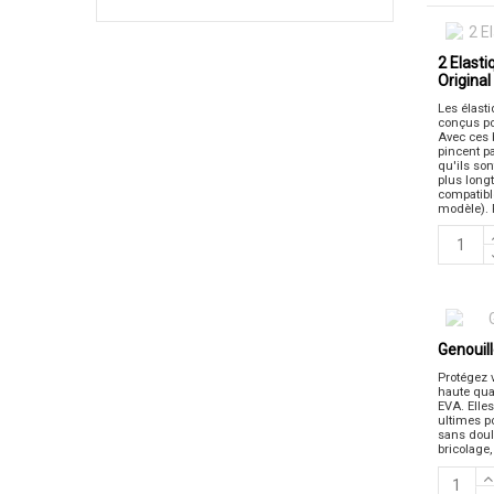
2 Elasti
Original
Les élast
conçus po
Avec ces b
pincent p
qu'ils son
plus long
compatibl
modèle). 
Genouil
Protégez 
haute qua
EVA. Elles
ultimes p
sans doule
bricolage,