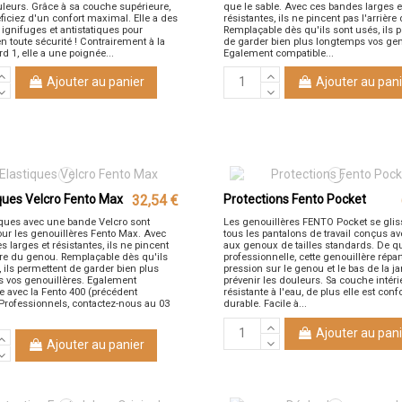
uleurs. Grâce à sa couche supérieure,
que le sable. Avec ces bandes larges e
ficiez d'un confort maximal. Elle a des
résistantes, ils ne pincent pas l'arrièr
 ignifuges et antistatiques pour
Remplaçable dès qu'ils sont usés, ils 
 en toute sécurité ! Contrairement à la
de garder bien plus longtemps vos gen
d 1, elle a une poignée...
Egalement compatible...
Ajouter au panier
Ajouter au pani
iques Velcro Fento Max
32,54 €
Protections Fento Pocket
iques avec une bande Velcro sont
Les genouillères FENTO Pocket se gli
ur les genouillères Fento Max. Avec
tous les pantalons de travail conçus a
 larges et résistantes, ils ne pincent
aux genoux de tailles standards. De qu
ière du genou. Remplaçable dès qu'ils
professionnelle, cette genouillère répart
 ils permettent de garder bien plus
pression sur le genou et le bas de la 
 vos genouillères. Egalement
prévenir les douleurs. Sa couche intéri
e avec la Fento 400 (précédent
résistante à l'eau, de plus elle est confo
Professionnels, contactez-nous au 03
durable. Facile à...
Ajouter au pani
Ajouter au panier