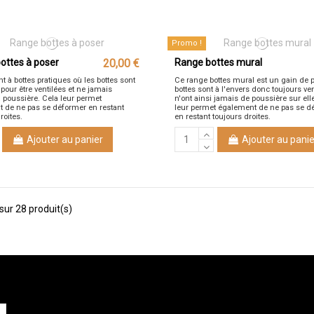
Promo !
ottes à poser
20,00 €
Range bottes mural
 à bottes pratiques où les bottes sont
Ce range bottes mural est un gain de p
 pour être ventilées et ne jamais
bottes sont à l'envers donc toujours ven
a poussière. Cela leur permet
n'ont ainsi jamais de poussière sur ell
 de ne pas se déformer en restant
leur permet également de ne pas se d
roites.
en restant toujours droites.
Ajouter au panier
Ajouter au panie
sur 28 produit(s)