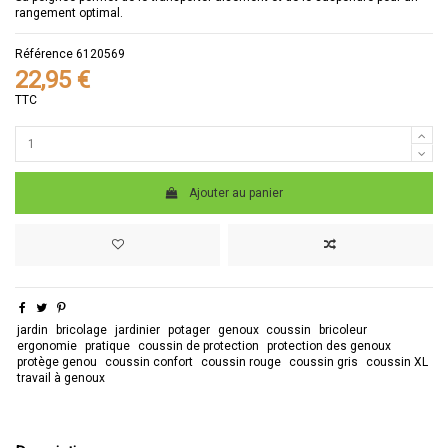
rangement optimal.
Référence
6120569
22,95 €
TTC
Ajouter au panier
jardin
bricolage
jardinier
potager
genoux
coussin
bricoleur
ergonomie
pratique
coussin de protection
protection des genoux
protège genou
coussin confort
coussin rouge
coussin gris
coussin XL
travail à genoux