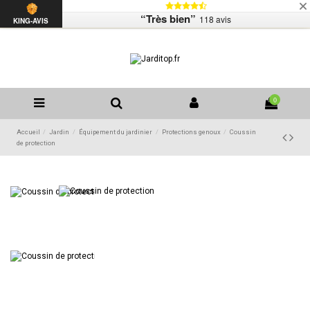
Livraison
Mentions légales
Contactez-nous
“Très bien”
118 avis
Liste de souhaits (
0
)
KING-AVIS
0
Accueil
Jardin
Équipement du jardinier
Protections genoux
Coussin
de protection