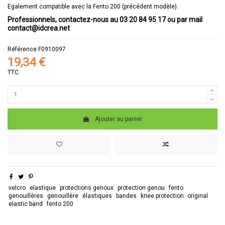
Egalement compatible avec la Fento 200 (précédent modèle).
Professionnels, contactez-nous au 03 20 84 95 17 ou par mail
contact@idcrea.net
Référence
F0910097
19,34 €
TTC
Ajouter au panier
velcro
elastique
protections genoux
protection genou
fento
genouillères
genouillère
élastiques
bandes
knee protection
original
elastic band
fento 200