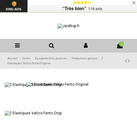
Livraison
Mentions légales
Contactez-nous
“Très bien”
118 avis
Liste de souhaits (
0
)
KING-AVIS
0
Accueil
Jardin
Équipement du jardinier
Protections genoux
2
Elastiques Velcro Fento Original