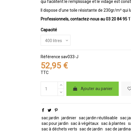
qui facilitent le remplissage et le vidage est
const
Il dispose d'une toile résistante de 230gr/m² qui 
Professionnels, contactez-nous au 03 20 84 95 
Capacité
Référence
sav033-J
52,95 €
TTC
Ajouter au panier
sac jardin
jardinier
sac jardin réutilisable
sac ja
sac pour jardin
sac à végétaux
sac à plantes
s
sac à déchets verts
sac de jardin
sac de jardin