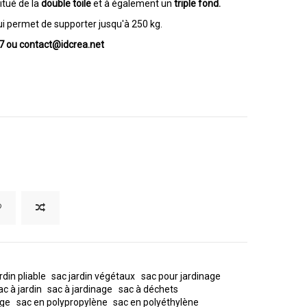
itué de la
double toile
et à également un
triple fond.
lui permet de supporter jusqu'à 250 kg.
17 ou contact@idcrea.net
rdin pliable
sac jardin végétaux
sac pour jardinage
ac à jardin
sac à jardinage
sac à déchets
age
sac en polypropylène
sac en polyéthylène