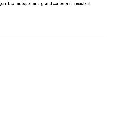
çon
btp
autoportant
grand contenant
résistant