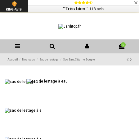
Livraison
Mentions légales
Contactez-nous
“Très bien”
118 avis
Liste de souhaits (
0
)
KING-AVIS
0
Accueil
Nos sacs
Sac de lestage
Sac Eau, Citerne Souple