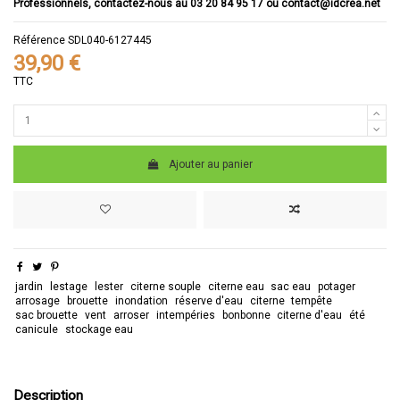
Professionnels, contactez-nous au 03 20 84 95 17 ou contact@idcrea.net
Référence
SDL040-6127445
39,90 €
TTC
Ajouter au panier
jardin
lestage
lester
citerne souple
citerne eau
sac eau
potager
arrosage
brouette
inondation
réserve d'eau
citerne
tempête
sac brouette
vent
arroser
intempéries
bonbonne
citerne d'eau
été
canicule
stockage eau
Description