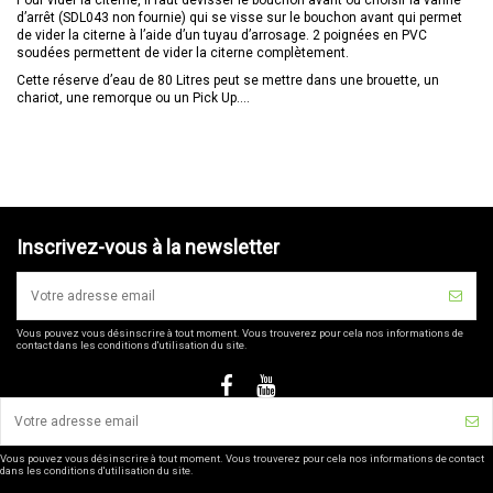
d’arrêt (SDL043 non fournie) qui se visse sur le bouchon avant qui permet
de vider la citerne à l’aide d’un tuyau d’arrosage. 2 poignées en PVC
soudées permettent de vider la citerne complètement.
Cette réserve d’eau de 80 Litres peut se mettre dans une brouette, un
chariot, une remorque ou un Pick Up….
Inscrivez-vous à la newsletter
Vous pouvez vous désinscrire à tout moment. Vous trouverez pour cela nos informations de
contact dans les conditions d'utilisation du site.
Vous pouvez vous désinscrire à tout moment. Vous trouverez pour cela nos informations de contact
dans les conditions d'utilisation du site.