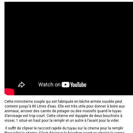
Cette miniciterne souple qui est fabriquée en bâche armée soudée peut
contenir jusqu'à 80 Litres d’eau. Elle est très utile pour donner à boire aux
animaux, arroser des carrés de potager ou des massifs quand le tuyau
d’arrosage est trop court. Cette citerne est équipée de deux bouchons à
visser, 1 situé en haut pour la remplir et un autre à l’avant pour la vider.
Il suffit de clipser le raccord rapide du tuyau sur la citerne pour la remplir.
Pour vider la citerne, il faut dévisser le bouchon avant ou choisir la vanne