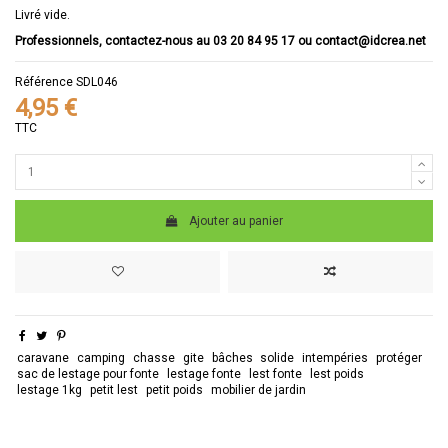
Livré vide.
Professionnels, contactez-nous au 03 20 84 95 17 ou contact@idcrea.net
Référence
SDL046
4,95 €
TTC
Ajouter au panier
caravane
camping
chasse
gite
bâches
solide
intempéries
protéger
sac de lestage pour fonte
lestage fonte
lest fonte
lest poids
lestage 1kg
petit lest
petit poids
mobilier de jardin