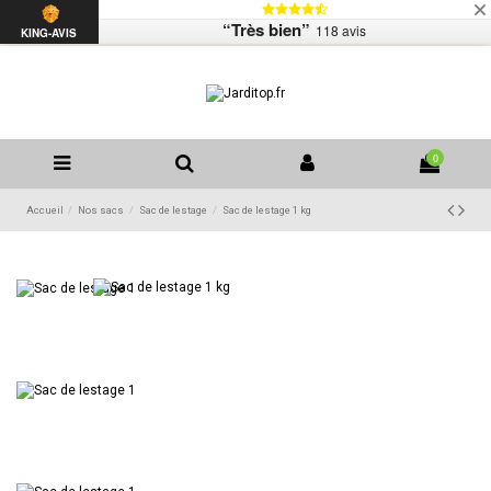
Livraison
Mentions légales
Contactez-nous
“Très bien”
118 avis
Liste de souhaits (
0
)
KING-AVIS
0
Accueil
Nos sacs
Sac de lestage
Sac de lestage 1 kg