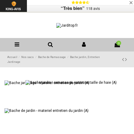
Livraison
Mentions légales
Contactez-nous
“Très bien”
118 avis
Liste de souhaits (
0
)
KING-AVIS
0
Accueil
Nos sacs
Bache de Ramassage
Bache jardin, Entretien
Jardinage