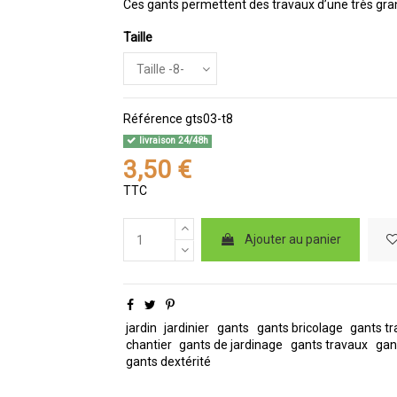
Ces gants permettent des travaux d’une très gran
Taille
Référence
gts03-t8
livraison 24/48h
3,50 €
TTC
Ajouter au panier
jardin
jardinier
gants
gants bricolage
gants tr
chantier
gants de jardinage
gants travaux
gant
gants dextérité