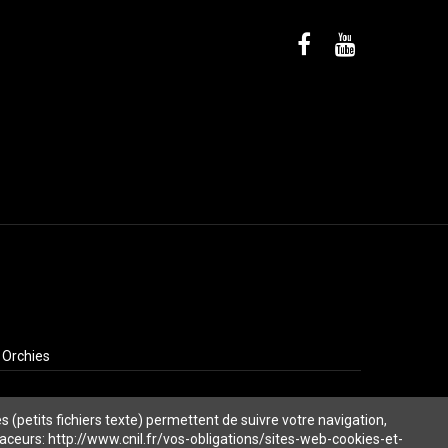
 Orchies
s (petits fichiers texte) permettent de suivre votre navigation,
traceurs: http://www.cnil.fr/vos-obligations/sites-web-cookies-et-