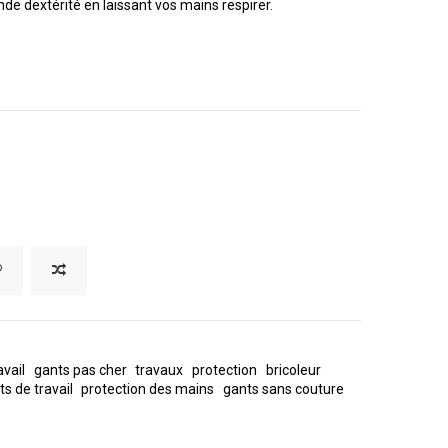
de dextérité en laissant vos mains respirer.
avail
gants pas cher
travaux
protection
bricoleur
s de travail
protection des mains
gants sans couture