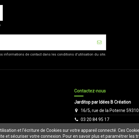
a
 informations de contact dans les conditions d'utilisation du site.
Contactez-nous
Jarditop par Idées B Création
16/5, rue de la Poterne 59310
03 20 84 95 17
echange-clients@jarditop.fr
ilisation et l'écriture de Cookies sur votre appareil connecté. Ces Cookie
site et sécuriser votre connexion. Pour en savoir plus et paramétrer les 