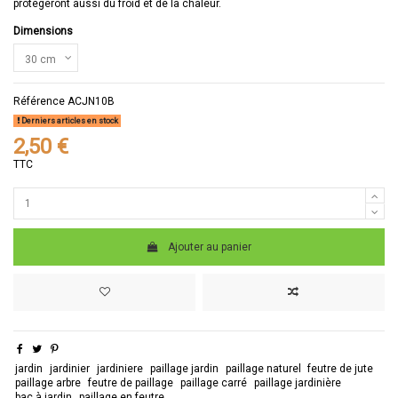
protégeront aussi du froid et de la chaleur.
Dimensions
Référence
ACJN10B
Derniers articles en stock
2,50 €
TTC
Ajouter au panier
jardin
jardinier
jardiniere
paillage jardin
paillage naturel
feutre de jute
paillage arbre
feutre de paillage
paillage carré
paillage jardinière
bac à jardin
paillage en feutre