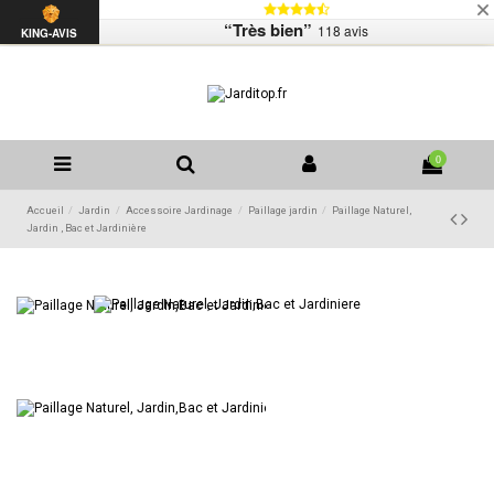
Livraison
Mentions légales
Contactez-nous
“Très bien”
118 avis
Liste de souhaits (
0
)
KING-AVIS
0
Accueil
Jardin
Accessoire Jardinage
Paillage jardin
Paillage Naturel,
Jardin , Bac et Jardinière