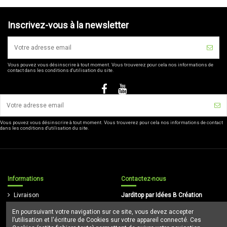
Inscrivez-vous à la newsletter
Vous pouvez vous désinscrire à tout moment. Vous trouverez pour cela nos informations de
contact dans les conditions d'utilisation du site.
Vous pouvez vous désinscrire à tout moment. Vous trouverez pour cela nos informations de contact
dans les conditions d'utilisation du site.
Informations
Contactez-nous
Livraison
Jarditop par Idées B Création
Mentions légales
En poursuivant votre navigation sur ce site, vous devez accepter
16/5, rue de la Poterne 59310
Conditions d'utilisation
l’utilisation et l'écriture de Cookies sur votre appareil connecté. Ces
Orchies
Paiement sécurisé