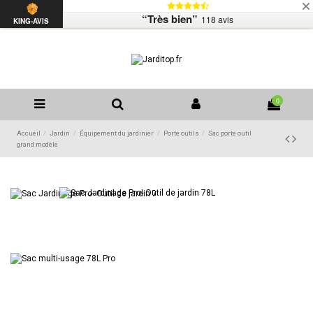
Livraison
Mentions légales
Contactez-nous
“Très bien”
118 avis
Liste de souhaits (
0
)
KING-AVIS
0
Accueil
Jardin
Équipement du jardinier
Porte outils
Sac porte outil
grand modèle