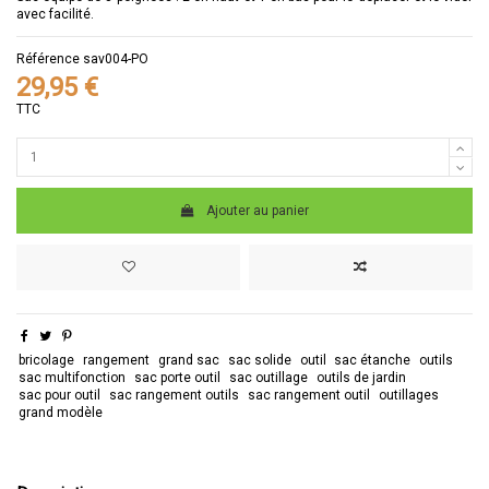
avec facilité.
Référence
sav004-PO
29,95 €
TTC
Ajouter au panier
bricolage
rangement
grand sac
sac solide
outil
sac étanche
outils
sac multifonction
sac porte outil
sac outillage
outils de jardin
sac pour outil
sac rangement outils
sac rangement outil
outillages
grand modèle