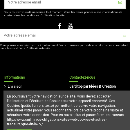
Vous pouvez vous désinscrire à tout moment. Vous trouverez pour cela nos informations de
contact dans les conditions d'utilisation du site.
Vous pouvez vous désinscrire à tout moment. Vous trouverez pour cela nos informations de contact
dans les conditions d'utilisation du site.
Informations
Contactez-nous
Livraison
Jarditop par Idées B Création
Mentions légales
En poursuivant votre navigation sur ce site, vous devez accepter
16/5, rue de la Poterne 59310
Conditions d'utilisation
l’utilisation et l'écriture de Cookies sur votre appareil connecté. Ces
Orchies
Paiement sécurisé
Cookies (petits fichiers texte) permettent de suivre votre navigation,
03 20 84 95 17
actualiser votre panier, vous reconnaitre lors de votre prochaine visite et
Règles de confidentialité
sécuriser votre connexion. Pour en savoir plus et paramétrer les traceurs:
echange-clients@jarditop.fr
http://www.cnil.fr/vos-obligations/sites-web-cookies-et-autres-
traceurs/que-dit-la-loi/